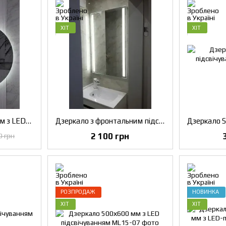
ХІТ
ХІТ
Дзеркало КОЛО 700 мм з LED-підсвічуванням
Дзеркало з фронтальним підсвічуванням
2 100 грн
0 грн
РОЗПРОДАЖ
НОВИНКА
ХІТ
ХІТ