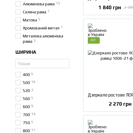
13
Алюмінієва рама
1 840 грн
2 30
7
Скляна рама
5
Матова
1
Хромований метал
Металева алюмінієва
ХІТ
3
рама
ШИРИНА
6
400
19
500
3
520
5
560
2 270 грн
9
600
14
700
5
750
17
800