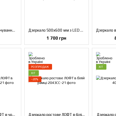
Дзеркало з LED підсвічуванням
Дзеркало 500х600 мм з LED підсвічуванням
1 700 грн
РОЗПРОДАЖ
ХІТ
ХІТ
−20%
Дзеркало ростове ЛОФТ в чорній рамці
Дзеркало ростове ЛОФТ в білій рамці
Дзеркало р