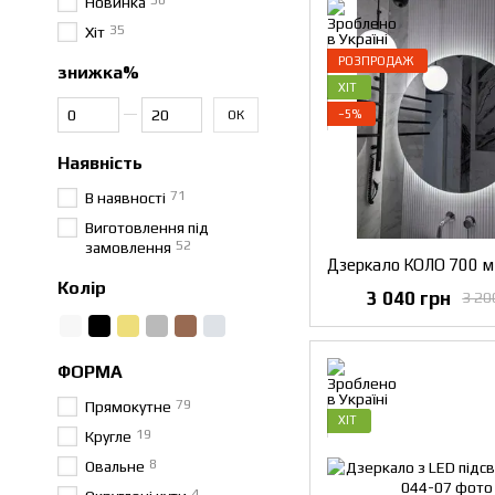
50
Новинка
35
Хіт
РОЗПРОДАЖ
знижка%
ХІТ
Від знижка%
До знижка%
−5%
ОК
Наявність
71
В наявності
Виготовлення під
52
замовлення
Колір
3 040 грн
3 20
ФОРМА
79
Прямокутне
ХІТ
19
Кругле
8
Овальне
4