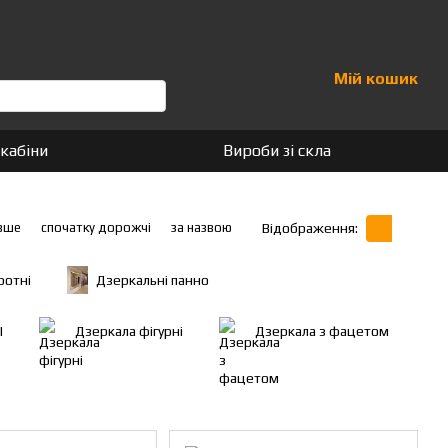
Мій кошик
кабіни
Вироби зі скла
вше
спочатку дорожчі
за назвою
Відображення:
ротні
Дзеркальні панно
І
Дзеркала фігурні
Дзеркала з фацетом