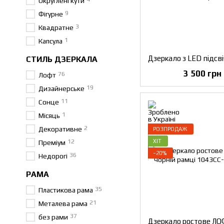
Округлені кути
9
Фігурне
3
Квадратне
1
Капсула
СТИЛЬ ДЗЕРКАЛА
3 500 грн
76
Лофт
19
Дизайнерське
11
Сонце
1
Місяць
2
Декоративне
РОЗПРОДАЖ
ХІТ
12
Преміум
−20%
36
Недорогі
РАМА
35
Пластикова рама
21
Металева рама
37
без рами