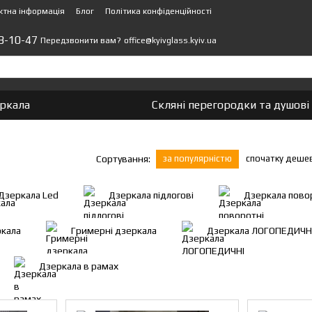
ктна інформація
Блог
Політика конфіденційності
3-10-47
office@kyivglass.kyiv.ua
Передзвонити вам?
еркала
Скляні перегородки та душові 
за популярністю
спочатку деше
Сортування:
Дзеркала Led
Дзеркала підлогові
Дзеркала пово
ркала
Гримерні дзеркала
Дзеркала ЛОГОПЕДИЧН
Дзеркала в рамах