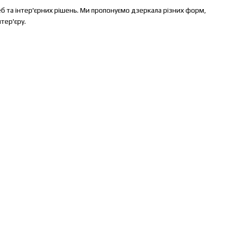
 та інтер'єрних рішень. Ми пропонуємо дзеркала різних форм,
тер'єру.
ильних та незвичайних дизайнерських виробів, які стануть
мах, які чудово підійдуть для будь-якої кімнати. Вони ідеально
бо бохо.
илі модерн і мінімалізм. Лаконічні форми, відсутність зайвих
 у стилі хай-тек, лофт або скандинавському стилі.
 вашої квартири. Здебільшого вони виготовляються в єдиному
– дизайнерські дзеркала з унікальним дизайном додадуть