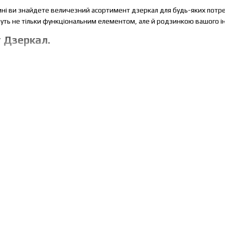
ні ви знайдете величезний асортимент дзеркал для будь-яких потреб
тануть не тільки функціональним елементом, але й родзинкою вашого ін
 Дзеркал.
йдете дзеркала на будь-який смак: від мінімалістичних моделей до ст
й кімнаті.
 пропонуємо сучасні класичні дзеркала у помпезних або витончених ра
 інтер'єрам, і стануть головним елементом стилю ретро або вінтаж а
. Сканді і Лофт
і лінії і простота сучасного стилю, то ви точно оберете дзеркала в ст
рактичніть — ці дзеркала стануть ідеальним доповненням до приміщень
ла.
люзивні дизайнерські моделі, які можуть стати справжнім акцентом
. Оригінальні форми, нестандартні рами, незвичайне підсвічування 
ности вашому простору.