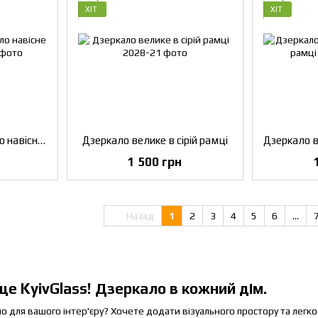
ХІТ
ХІТ
Логопедичне дзеркало навісне 800х400 мм
Дзеркало велике в сірій рамці
1 500 грн
Назад
1
2
3
4
5
6
...
це KyivGlass! Дзеркало в кожний дім.
 для вашого інтер'єру? Хочете додати візуального простору та легкос