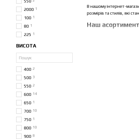
2
550
В нашому інтернет-магази
1
2000
розмірів та стилів, які с
1
100
Наш асортимент
1
80
1
225
У нашому каталозі Ви зна
ВИСОТА
справжнім акцентом у ваші
Класичні дзеркала.
2
400
Класика завжди в моді. Ми
3
пасуватимуть традиційним
500
2
550
Модерн та мінімалізм
14
600
Якщо вам подобаються чист
1
650
елементів, простота та п
10
700
Дизайнерські дзерка
1
750
Ми також пропонуємо екск
10
800
екземплярі для замовника
8
900
вишуканости і ексклюзив