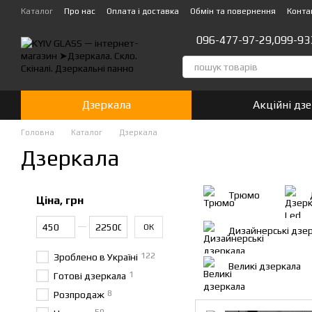
Перейти до основного контенту
Каталог
Про нас
Оплата і доставка
Обмін та повернення
Конта
096-477-97-29,
099-93
Дзеркала
Акційні дз
Головна
Каталог
Дзеркала
Дзеркала
Трюмо
Ціна, грн
Від Ціна, грн
До Ціна, грн
ОК
Дизайнерські дзе
122
Зроблено в Україні
Великі дзеркала
1
Готові дзеркала
8
Розпродаж