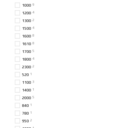
9
1000
Дзеркала для ванної
4
1200
Окрему увагу ми приділяє
2
1300
коливань.
4
1500
Ми пропонуємо моделі з в
8
1600
зручності.
8
1610
Настінні дзеркала.
5
1700
Великі настінні дзеркала
4
1800
відображають світло і до
2
2300
Дзеркала на за
1
520
3
1100
Якщо готові рішення вам 
навіть кольорову гамму, і
1
1400
5
2000
Чому саме ми?
1
840
Якість без компромісів
1
780
Ми співпрацюємо лише з п
2
950
використанням сучасних т