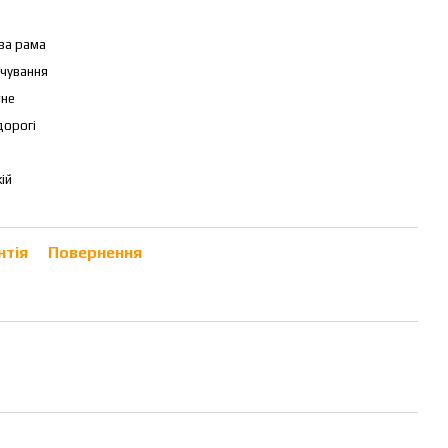
ва рама
ічування
тне
дорогі
ій
нтія
Повернення