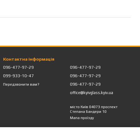
Контактна інформація
096-477-97-29
096-477-97-29
099-933-10-47
096-477-97-29
096-477-97-29
Передзвонити вам?
office@kyivglass.kyiv.ua
місто Київ 04073 проспект
Степана Бандери 10
Мапа проїзду