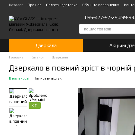
Перейти до основного контенту
Каталог
Про нас
Оплата і доставка
Обмін та повернення
Конта
096-477-97-29,
099-93
Дзеркала
Акційні дз
Головна
Каталог
Дзеркала
Дзеркало в повний зріст в чорній 
В наявності
Написати відгук
ХІТ