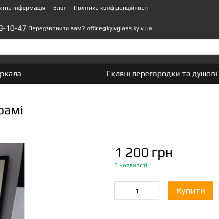
ктна інформація
Блог
Політика конфіденційності
3-10-47
office@kyivglass.kyiv.ua
Передзвонити вам?
еркала
Скляні перегородки та душові 
рамі
1 200 грн
В наявності
Купити