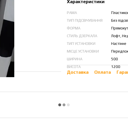
Характеристики
РАМА
Пластико
ТИП ПІДСВІЧУВАННЯ
Без підсв
ФОРМА
Прямоку
СТИЛЬ ДЗЕРКАЛА
Лофт, Не
ТИП УСТАНОВКИ
Настінне
МІСЦЕ УСТАНОВКИ
Передпок
ШИРИНА
500
ВИСОТА
1200
Доставка
Оплата
Гара