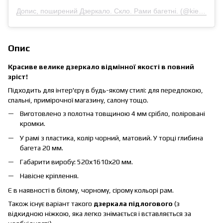
Допис, поширений Дзеркало. Скло. Рами багетні. (@kievglass)
Опис
Красиве велике дзеркало відмінної якості в повний
зріст!
Підходить для інтер'єру в будь-якому стилі: для передпокою,
спальні, примірочної магазину, салону тощо.
Виготовлено з полотна товщиною 4 мм срібло, поліровані
кромки.
У рамі з пластика, колір чорний, матовий. У торці глибина
багета 20 мм.
Габарити виробу: 520х1610х20 мм.
Навісне кріплення.
Є в наявності в білому, чорному, сірому кольорі рам.
Також існує варіант такого
дзеркала підлогового
(з
відкидною ніжкою, яка легко знімається і вставляється за