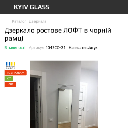
KYIV GLASS
Каталог
Дзеркала
Дзеркало ростове ЛОФТ в чорній
рамці
В наявності
Артикул:
1043СС-21
Написати відгук
РОЗПРОДАЖ
ХІТ
−20%