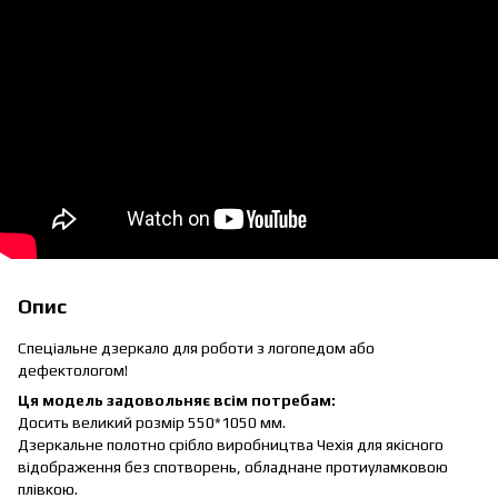
Опис
Спеціальне дзеркало для роботи з логопедом або
дефектологом!
Ця модель задовольняє всім потребам:
Досить великий розмір 550*1050 мм.
Дзеркальне полотно срібло виробництва Чехія для якісного
відображення без спотворень, обладнане протиуламковою
плівкою.