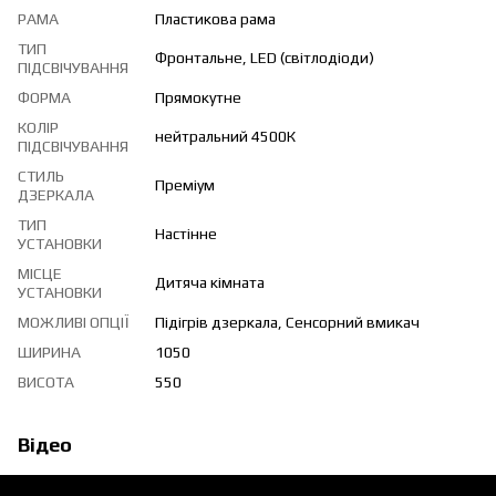
РАМА
Пластикова рама
ТИП
Фронтальне, LED (світлодіоди)
ПІДСВІЧУВАННЯ
ФОРМА
Прямокутне
КОЛІР
нейтральний 4500К
ПІДСВІЧУВАННЯ
СТИЛЬ
Преміум
ДЗЕРКАЛА
ТИП
Настінне
УСТАНОВКИ
МІСЦЕ
Дитяча кімната
УСТАНОВКИ
МОЖЛИВІ ОПЦІЇ
Підігрів дзеркала, Сенсорний вмикач
ШИРИНА
1050
ВИСОТА
550
Відео