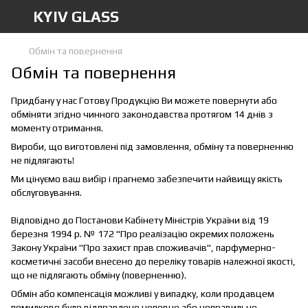
KYIV GLASS
Обмін та повернення
Обмін та повернення
Придбану у нас Готову Продукцію Ви можете повернути або
обміняти згідно чинного законодавства протягом 14 днів з
моменту отримання.
Вироби, що виготовлені під замовлення, обміну та поверненню
не підлягають!
Ми цінуємо ваш вибір і прагнемо забезпечити найвищу якість
обслуговування.
Відповідно до Постанови Кабінету Міністрів України від 19
березня 1994 р. № 172 "Про реалізацію окремих положень
Закону України "Про захист прав споживачів", парфумерно-
косметичні засоби внесено до переліку товарів належної якості,
що не підлягають обміну (поверненню).
Обмін або компенсація можливі у випадку, коли продавцем
помилково було відправлено неповне або неправильне