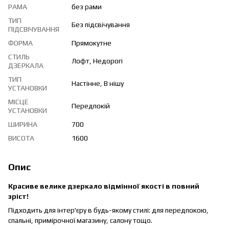
РАМА
без рами
ТИП
Без підсвічування
ПІДСВІЧУВАННЯ
ФОРМА
Прямокутне
СТИЛЬ
Лофт, Недорогі
ДЗЕРКАЛА
ТИП
Настінне, В нішу
УСТАНОВКИ
МІСЦЕ
Передпокій
УСТАНОВКИ
ШИРИНА
700
ВИСОТА
1600
Опис
Красиве велике дзеркало відмінної якості в повний
зріст!
Підходить для інтер'єру в будь-якому стилі: для передпокою,
спальні, примірочної магазину, салону тощо.