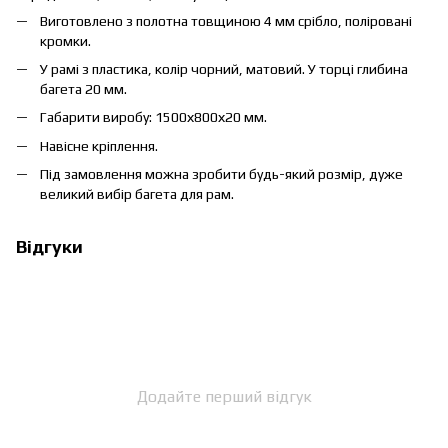
Виготовлено з полотна товщиною 4 мм срібло, поліровані
кромки.
У рамі з пластика, колір чорний, матовий. У торці глибина
багета 20 мм.
Габарити виробу: 1500х800х20 мм.
Навісне кріплення.
Під замовлення можна зробити будь-який розмір, дуже
великий вибір багета для рам.
Відгуки
Додайте перший відгук