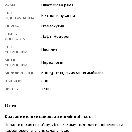
РАМА
Пластикова рама
ТИП
Без підсвічування
ПІДСВІЧУВАННЯ
ФОРМА
Прямокутне
СТИЛЬ
Лофт, Недорогі
ДЗЕРКАЛА
ТИП
Настінне
УСТАНОВКИ
МІСЦЕ
Передпокій
УСТАНОВКИ
МОЖЛИВІ ОПЦІЇ
Контурне підсвічування амбілайт
ШИРИНА
800
ВИСОТА
1500
Опис
Красиве велике дзеркало відмінної якості!
Підходить для інтер'єру в будь-якому стилі: для ванної кімнати,
передпокою, спальні, салону тощо.