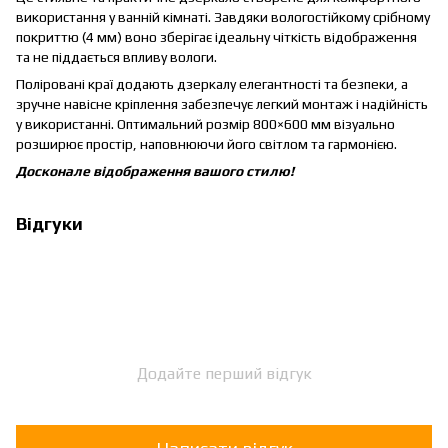
використання у ванній кімнаті. Завдяки вологостійкому срібному
покриттю (4 мм) воно зберігає ідеальну чіткість відображення
та не піддається впливу вологи.
Поліровані краї додають дзеркалу елегантності та безпеки, а
зручне навісне кріплення забезпечує легкий монтаж і надійність
у використанні. Оптимальний розмір 800×600 мм візуально
розширює простір, наповнюючи його світлом та гармонією.
Досконале відображення вашого стилю!
Відгуки
Додайте перший відгук