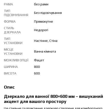
РАМА
без рами
ТИП
Без підсвічування
ПІДСВІЧУВАННЯ
ФОРМА
Прямокутне
СТИЛЬ
Недорогі
ДЗЕРКАЛА
ТИП
Настінне, Стіна
УСТАНОВКИ
МІСЦЕ
Ванна кімната
УСТАНОВКИ
МОЖЛИВІ ОПЦІЇ
Фацет
ШИРИНА
800
ВИСОТА
600
Опис
Дзеркало для ванної 800×600 мм – вишуканий
акцент для вашого простору
Це стильне та практичне дзеркало створене для комфортного